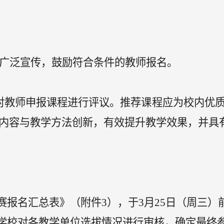
广泛宣传，鼓励
符合条件的
教师报名。
对
教师
申报课程进行评议
。
推荐课程应为校内优
内容与教学方法创新，有效提升教学效果，并具
赛报名汇总表
》（
附件
3
）
，于
3月25日（周三）
学校
对
各教学单位选拔情况
进行
审核
，确定最终