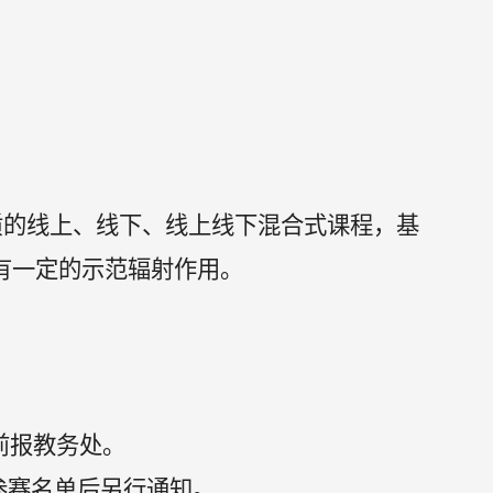
质的
线上
、
线下
、
线上线下
混合式
课程，基
有一定的示范辐射作用。
前报教务处。
参赛名单
后另行通知。